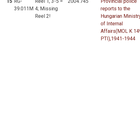
15
RG-
Reel 1, 3-5 =
2004.745
Provincial police
39.011M
4; Missing
reports to the
Reel 2!
Hungarian Ministr
of Internal
Affairs(MOL K 14
PTI),1941-1944