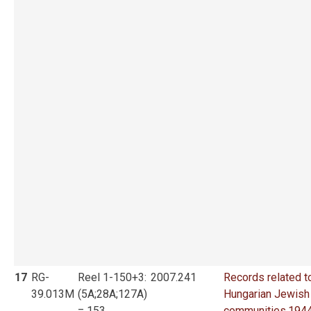
17
RG-
Reel 1-150+3:
2007.241
Records related t
39.013M
(5A;28A;127A)
Hungarian Jewish
= 153
communities,194