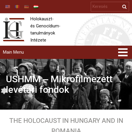
Holokauszt-
és Genocídium-
tanulmányok
Intézete
Főoldal
Küldetés
USHMM
‒
Mikrofilmezett
Statútum
levétári fondok
Igazgatótanács
Tudományos tanács
Definíciók
Személyzet
Oktatás
THE HOLOCAUST IN HUNGARY AND IN
Alapképzési programok
ROMANIA