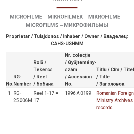
Magiszteri programok
Források
MICROFILME ‒ MIKROFILMEK ‒ MIKROFILME ‒
Levéltári források
Könyvtár ‒ könyvek
MICROFILMS ‒ МИКРОФИЛЬМЫ
Könyvtár ‒ folyóiratok
Proprietar / Tulajdonos / Inhaber / Owner / Владелец:
Kiadványok
CAHS-USHMM
Kutatási projektek
Videóforrások
Nr. colecție
Ösztöndíjak
Rolă
/
/ Gyűjtemény-
Középiskolások
Tekercs
szám
Titlu
/
Cím
/ Titel
Alapképzéses diákok
RG-
/ Reel
/ Accession
/ Title
Mesteris diákok és doktoranduszok
No.
Number
/ бобина
No.
/ Заголовок
Fiatal kutatók és posztgraduálisok
1
RG-
Reel 1-17 =
1996.A.0199
Romanian Foreign
Rangidős kutatók
25.006M
17
Ministry Archives
Hírek
records
Közösség
Partnerek
Adományok