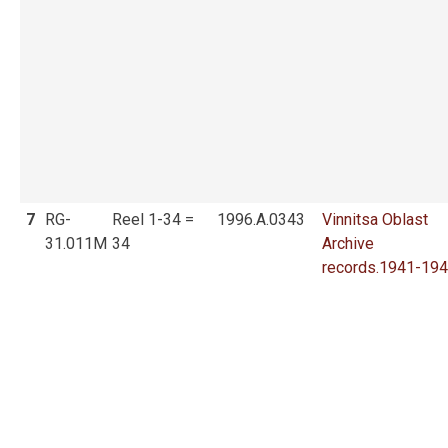
7
RG-
Reel 1-34 =
1996.A.0343
Vinnitsa Oblast
31.011M
34
Archive
records.1941-19