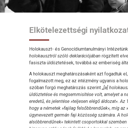
Elkötelezettségi nyilatkoza
Holokauszt- és Genocídiumtanulmányi Intézetünk
holokausztról szóló deklarációjában
rögzített elv
fasiszta üldöztetések, továbbá az emberiség álta
A holokauszt meghatározásaként azt fogadtuk e
fogalmazott meg, ez az intézmény ugyanis a holok
szóban forgó meghatározás szerint
„[a] holokaus
üldöztetése és megsemmisítése volt, amelyet a ná
eredetű, és jelentése »teljesen elégő áldozat«. A
hogy a németek »fajilag felsőbbrendűek«, míg az 
úgynevezett germán faji közösség számára. A hol
alsóbbrendűnek« tekintett csoportokkal szemben is 