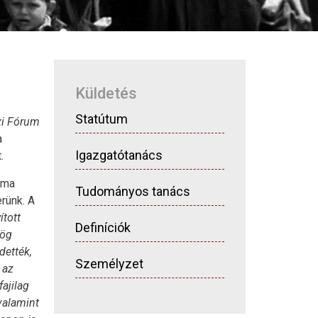
Küldetés
Statútum
i Fórum
a
Igazgatótanács
.
uma
Tudományos tanács
rünk. A
ított
Definíciók
rög
dették,
Személyzet
 az
ajilag
valamint