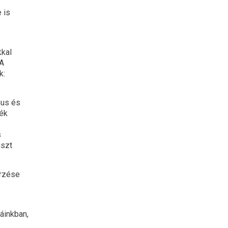
 is
kkal
 A
k:
mus és
jék
s
uszt
őrzése
s
áinkban,