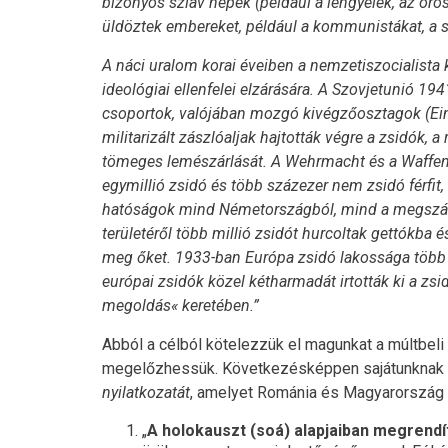
bizonyos szláv népek (például a lengyelek, az oro
üldöztek embereket, például a kommunistákat, a s
A náci uralom korai éveiben a nemzetiszocialista k
ideológiai ellenfelei elzárására. A Szovjetunió 
csoportok, valójában mozgó kivégzőosztagok (Ein
militarizált zászlóaljak hajtották végre a zsidók, 
tömeges lemészárlását. A Wehrmacht és a Waffen S
egymillió zsidó és több százezer nem zsidó férfi
hatóságok mind Németországból, mind a megszáll
területéről több millió zsidót hurcoltak gettókba 
meg őket. 1933-ban Európa zsidó lakossága több m
európai zsidók közel kétharmadát irtották ki a zs
megoldás« keretében.”
Abból a célból kötelezzük el magunkat a múltbe
megelőzhessük. Következésképpen sajátunknak t
nyilatkozatát
, amelyet Románia és Magyarország i
„
A holokauszt (soá) alapjaiban megrendí