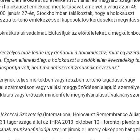
történő emlékezést az évenkénti romániai és magyarországi ho
7-i holokauszt emléknap megtartásával, amelyet a világ azon 46
00. január 27-én, Stockholmban találkoztak, hogy a holokauszt
kausztra történő emlékezéssel kapcsolatos kérdéseket megvitass
kratikus társadalmat. Elutasítjuk az előítéleteket, a megkülönbö
Veszélyes hiba lenne úgy gondolni a holokausztra, mint egyszerű
 Éppen ellenkezőleg, a holokauszt a zsidók ellen évezredekig ta
úcspontja volt, amit ma antiszemitizmusnak nevezünk.
"
eménynek teljes mértékben vagy részben történő tagadását vagy
etnikai származáson vagy vallási meggyőződésen alapuló személy
 zaklatás vagy erőszak mindenféle megnyilvánulását, valahányszo
lékezési Szövetség
(International Holocaust Remembrance Allia
31 tagországa által az IHRA 2013. október 10-i torontói plenáris
sának munkadefiníciója
szerint járunk el, amely ekképpen hangzi