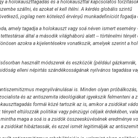
hogy a holokauszttagadás és a holokauszttal kapcsolatos torzításo
embe szállni, és azokat el kell ítélni. A kérdés globális szintű
övetkező, jogilag nem kötelező érvényű munkadefiníciót fogadja e
da, amely tagadja a holokauszt vagy soá néven ismert esemény 
testársai által a második világháború alatt ‒ történelmi tényét 
nösen azokra a kijelentésekre vonatkozik, amelyek szerint a ho
elsősorban használt módszerek és eszközök (például gázkamrák,
zsidóság elleni népirtás szándékosságának nyilvános tagadása va
antiszemitizmus megnyilvánulásai is. Minden olyan próbálkozás,
szocialista és az antiszemita ideológiákat igyekszik felmenteni a 
okauszttagadás formái közé tartozik az is, amikor a zsidókat vádo
 tényeit eltúlozzák politikai vagy pénzügyi céljaik érdekében, val
eket, mintha maga a soá is a zsidók összeesküvésének eredménye vo
 a zsidókat hibáztassák, és ezzel ismét legitimálják az antiszemi