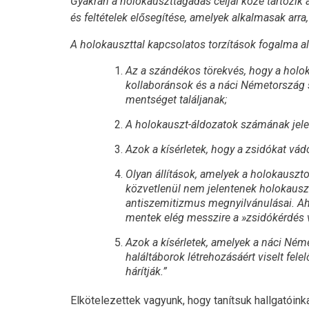
Gyakran a holokauszttagadás céljai közé tartozik a
és feltételek elősegítése, amelyek alkalmasak ar
A holokauszttal kapcsolatos torzítások fogalma al
Az a szándékos törekvés, hogy a holoka
kollaboránsok és a náci Németország s
mentséget találjanak;
A holokauszt-áldozatok számának jelent
Azok a kísérletek, hogy a zsidókat vádo
Olyan állítások, amelyek a holokausztot
közvetlenül nem jelentenek holokausz
antiszemitizmus megnyilvánulásai. Ah
mentek elég messzire a »zsidókérdés
Azok a kísérletek, amelyek a náci Ném
haláltáborok létrehozásáért viselt fel
hárítják.”
Elkötelezettek vagyunk, hogy tanítsuk hallgatóinka