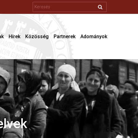
ak
Hírek
Közösség
Partnerek
Adományok
olások
éses diákok
diákok és doktoranduszok
tatók és posztgraduálisok
kutatók
elvek