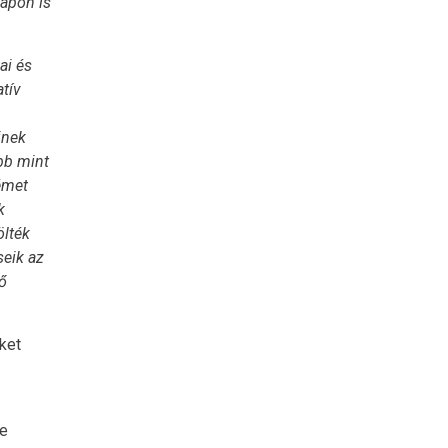
lapon is
ai és
tív
inek
bb mint
émet
k
ölték
seik az
ő
ket
ge