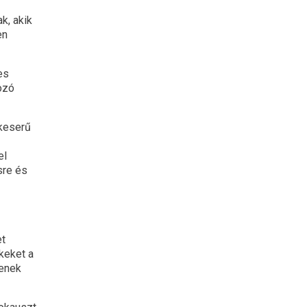
k, akik
en
es
ozó
 keserű
el
sre és
et
keket a
yenek