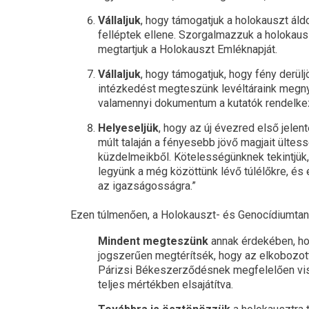
Vállaljuk
, hogy támogatjuk a holokauszt áld
felléptek ellene. Szorgalmazzuk a holokau
megtartjuk a Holokauszt Emléknapját.
Vállaljuk
, hogy támogatjuk, hogy fény derül
intézkedést megteszünk levéltáraink megnyi
valamennyi dokumentum a kutatók rendelkez
Helyeseljük
, hogy az új évezred első jelen
múlt talaján a fényesebb jövő magjait ülte
küzdelmeikből. Kötelességünknek tekintjük
legyünk a még közöttünk lévő túlélőkre, é
az igazságosságra.”
Ezen túlmenően, a Holokauszt- és Genocídiumtanu
Mindent megteszünk
annak érdekében, ho
jogszerűen megtérítsék, hogy az elkobozott
Párizsi Békeszerződésnek megfelelően vis
teljes mértékben elsajátítva.