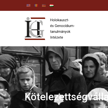
Holokauszt-
és Genocídium-
tanulmányok
Intézete
Kötelezettségválla