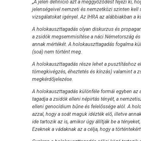
„A jelen definíció azt a meggyőződést fejezi ki, 
jelenségeivel nemzeti és nemzetközi szinten kell sz
vizsgálatokat igényel. Az IHRA az alábbiakban a k
A holokauszttagadás olyan diskurzus és propagan
a zsidók megsemmisítése a náci Németország és tet
annak mértékét. A holokauszttagadás fogalma külö
(soá) nem történt meg.
A holokauszttagadás része lehet a pusztításhoz 
tömegkivégzés, éheztetés és kínzás) valamint a 
megkérdőjelezése.
A holokauszttagadás különféle formái egyben az 
tagadja a zsidók elleni népirtás tényét, a nemzeti
elleni genocídium bűne és felelőssége alól. A hol
azzal, hogy a soát maguk idézték elő, illetve annak
ide tartozik az is, amikor úgy állítják be a tény
Ezeknek a vádaknak az a célja, hogy a történtekért