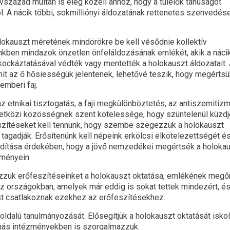
század múltán is elég közeli ahhoz, hogy a túlélők tanúságot
. A nácik többi, sokmilliónyi áldozatának rettenetes szenvedése
okauszt méretének mindörökre be kell vésődnie kollektív
nkben mindazok önzetlen önfeláldozásának emlékét, akik a náci
kockáztatásával védték vagy mentették a holokauszt áldozatait.
mit az ő hősiességük jelentenek, lehetővé teszik, hogy megértsü
mberi faj.
az etnikai tisztogatás, a faji megkülönböztetés, az antiszemitiz
zetközi közösségnek szent kötelessége, hogy szüntelenül küzd
szítéseket kell tennünk, hogy szembe szegezzük a holokauszt
 tagadják. Erősítenünk kell népeink erkölcsi elkötelezettségét é
ozdítása érdekében, hogy a jövő nemzedékei megértsék a holoka
zményein.
ozzuk erőfeszítéseinket a holokauszt oktatása, emlékének meg
z országokban, amelyek már eddig is sokat tettek mindezért, é
st csatlakoznak ezekhez az erőfeszítésekhez.
oldalú tanulmányozását. Elősegítjük a holokauszt oktatását iskol
más intézményekben is szorgalmazzuk.