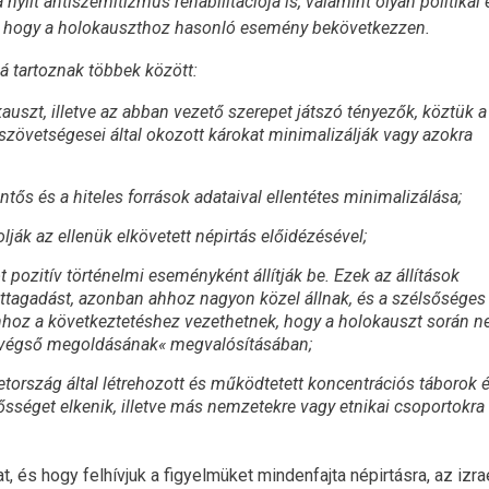
 nyílt antiszemitizmus rehabilitációja is, valamint olyan politika
ra, hogy a holokauszthoz hasonló esemény bekövetkezzen.
á tartoznak többek között:
uszt, illetve az abban vezető szerepet játszó tényezők, köztük a
zövetségesei által okozott károkat minimalizálják vagy azokra
ős és a hiteles források adataival ellentétes minimalizálása;
lják az ellenük elkövetett népirtás előidézésével;
 pozitív történelmi eseményként állítják be. Ezek az állítások
ttagadást, azonban ahhoz nagyon közel állnak, és a szélsőséges
hoz a következtetéshez vezethetnek, hogy a holokauszt során 
 végső megoldásának« megvalósításában;
etország által létrehozott és működtetett koncentrációs táborok 
elősséget elkenik, illetve más nemzetekre vagy etnikai csoportokra
t, és hogy felhívjuk a figyelmüket mindenfajta népirtásra, az izra