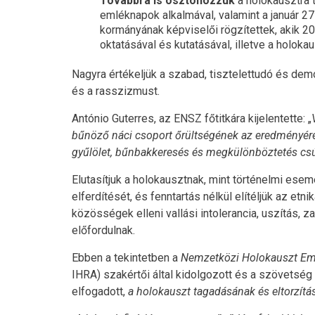
Továbbra is ösztönözzük
a holokausztra 
emléknapok alkalmával, valamint a január 2
kormányának képviselői rögzítettek, akik 20
oktatásával és kutatásával, illetve a holo
Nagyra értékeljük a szabad, tisztelettudó és demo
és a rasszizmust.
António Guterres, az ENSZ főtitkára kijelentette: „
bűnöző náci csoport őrültségének az eredményére.
gyűlölet, bűnbakkeresés és megkülönböztetés cs
Elutasítjuk a holokausztnak, mint történelmi es
elferdítését, és fenntartás nélkül elítéljük az 
közösségek elleni vallási intolerancia, uszítás,
előfordulnak.
Ebben a tekintetben a
Nemzetközi Holokauszt Em
IHRA) szakértői által kidolgozott és a szövetség 
elfogadott,
a holokauszt tagadásának és eltorzítá