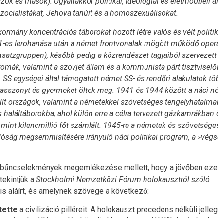
szok és mások). Ugyanakkor politikai, ideológiai és életmódbeli a
zocialistákat, Jehova tanúit és a homoszexuálisokat.
ormány koncentrációs táborokat hozott létre valós és vélt politik
1941-es lerohanása után a német frontvonalak mögött működő opera
satzgruppen), később pedig a közrendészet tagjaiból szervezett
a romák, valamint a szovjet állam és a kommunista párt tisztviselő
S egységei által támogatott német SS- és rendőri alakulatok tö
t, asszonyt és gyermeket öltek meg. 1941 és 1944 között a náci n
t országok, valamint a németekkel szövetséges tengelyhatalma
és haláltáborokba, ahol külön erre a célra tervezett gázkamrákban 
int kilencmillió főt számlált. 1945-re a németek és szövetsége
idóság megsemmisítésére irányuló náci politikai program, a »végs
li bűncselekmények megemlékezése mellett, hogy a jövőben eze
ekintjük a
Stockholmi Nemzetközi Fórum holokausztról szóló
s aláírt, és amelynek szövege a következő:
tette
a civilizáció pilléreit. A holokauszt precedens nélküli jelle