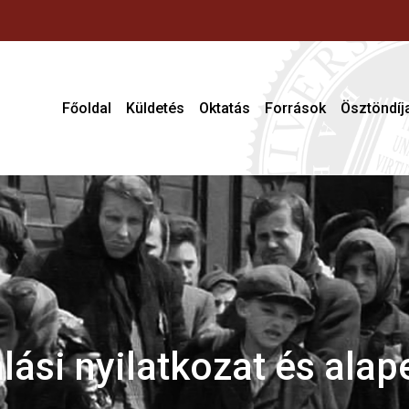
Főoldal
Küldetés
Oktatás
Források
Ösztöndíj
Statútum
Alapképzési programok
Levéltári források
Középisk
Igazgatótanács
Magiszteri programok
Könyvtár ‒ könyvek
Alapképz
Tudományos tanács
Könyvtár ‒ folyóiratok
Mesteris 
Definíciók
Kiadványok
Fiatal ku
Személyzet
Kutatási projektek
Rangidős 
Videóforrások
lási nyilatkozat és alap