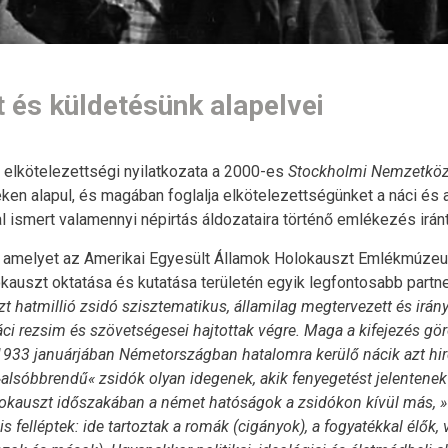
t és küldetésünk alapelvei
 elkötelezettségi nyilatkozata a 2000-es
Stockholmi Nemzetköz
eken alapul, és magában foglalja elkötelezettségünket a náci és 
l ismert valamennyi népirtás áldozataira történő emlékezés iránt
l, amelyet az Amerikai Egyesült Államok Holokauszt Emlékmúze
auszt oktatása és kutatása területén egyik legfontosabb partne
zt hatmillió zsidó szisztematikus, államilag megtervezett és irány
ci rezsim és szövetségesei hajtottak végre. Maga a kifejezés gö
z 1933 januárjában Németországban hatalomra kerülő nácik azt hir
»alsóbbrendű« zsidók olyan idegenek, akik fenyegetést jelentenek
okauszt időszakában a német hatóságok a zsidókon kívül más, »f
felléptek: ide tartoztak a romák (cigányok), a fogyatékkal élők, 