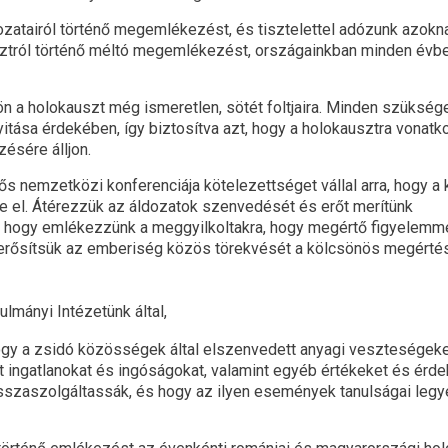
ozatairól történő megemlékezést, és tisztelettel adózunk azokna
sztról történő méltó megemlékezést, országainkban minden évb
jön a holokauszt még ismeretlen, sötét foltjaira. Minden szükség
tása érdekében, így biztosítva azt, hogy a holokausztra vonatk
ésére álljon.
tős nemzetközi konferenciája kötelezettséget vállal arra, hogy a
sse el. Átérezzük az áldozatok szenvedését és erőt merítünk
, hogy emlékezzünk a meggyilkoltakra, hogy megértő figyelemm
s erősítsük az emberiség közös törekvését a kölcsönös megérté
lmányi Intézetünk által,
gy a zsidó közösségek által elszenvedett anyagi veszteségek
 ingatlanokat és ingóságokat, valamint egyéb értékeket és érde
szaszolgáltassák, és hogy az ilyen események tanulságai leg