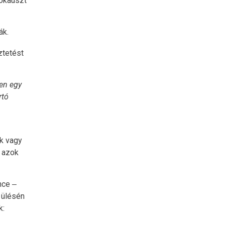
lokauszt
ák.
ztetést
en egy
rtó
ek vagy
r azok
nce ‒
 ülésén
k: