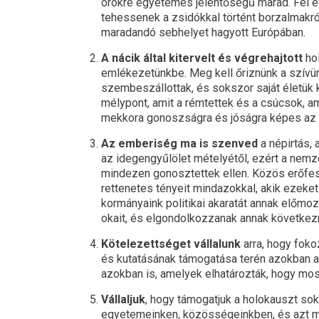
örökre egyetemes jelentőségű marad. Fél év
tehessenek a zsidókkal történt borzalmakról
maradandó sebhelyet hagyott Európában.
A nácik által kitervelt és végrehajtott
hol
emlékezetünkbe. Meg kell őriznünk a szívü
szembeszállottak, és sokszor saját életük 
mélypont, amit a rémtettek és a csúcsok, a
mekkora gonoszságra és jóságra képes az e
Az emberiség ma is szenved
a népirtás, 
az idegengyűlölet mételyétől, ezért a nem
mindezen gonosztettek ellen. Közös erőfe
rettenetes tényeit mindazokkal, akik ezeket
kormányaink politikai akaratát annak előm
okait, és elgondolkozzanak annak követke
Kötelezettséget vállalunk
arra, hogy fok
és kutatásának támogatása terén azokban a
azokban is, amelyek elhatározták, hogy mo
Vállaljuk
, hogy támogatjuk a holokauszt sok
egyetemeinken, közösségeinkben, és azt 