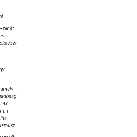
k
l.
‒ tehát
és
lokauszt
gy
 amely
zsidóság
lják
amint
lna.
tizmust.