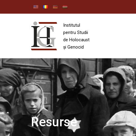
Institutul
pentru Studii
de Holocaust
și Genocid
Resurse