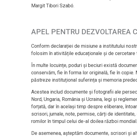
Margit Tibori Szabó.
APEL PENTRU DEZVOLTAREA C
Conform declarației de misiune a institutului nos
folosim în ativitățile educaționale și de cercetar
În multe locuințe, poduri și beciuri există documen
conservăm, fie în forma lor originală, fie în copi
păstreze instituțional suferința și memoria predece
Acestea includ documente și fotografii ale persecuț
Nord, Ungaria, România și Ucraina, legi și reglem
forțată, dar în același timp despre eliberare, înt
scrisori, jurnale, note, permise, cărți de identitat
romilor în timpul celui de-al doilea război mondial
De asemenea, așteptăm documente, scrisori și alt