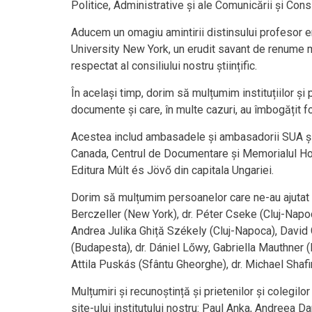
Politice, Administrative și ale Comunicării și Consil
Aducem un omagiu amintirii distinsului profesor em
University New York, un erudit savant de renume mon
respectat al consiliului nostru științific.
În același timp, dorim să mulțumim instituțiilor și p
documente și care, în multe cazuri, au îmbogățit f
Acestea includ ambasadele și ambasadorii SUA și A
Canada, Centrul de Documentare și Memorialul Hol
Editura Múlt és Jövő din capitala Ungariei.
Dorim să mulțumim persoanelor care ne-au ajutat ș
Berczeller (New York), dr. Péter Cseke (Cluj-Napoc
Andrea Julika Ghiță Székely (Cluj-Napoca), David G
(Budapesta), dr. Dániel Lőwy, Gabriella Mauthner
Attila Puskás (Sfântu Gheorghe), dr. Michael Shafi
Mulțumiri și recunoștință și prietenilor și colegilor
site-ului institutului nostru: Paul Anka, Andreea 