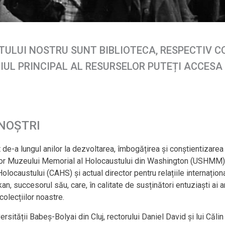
TULUI NOSTRU SUNT BIBLIOTECA, RESPECTIV CO
NIUL PRINCIPAL AL RESURSELOR PUTEȚI ACCESA
NOȘTRI
de-a lungul anilor la dezvoltarea, îmbogățirea și conștientizarea 
ilor Muzeului Memorial al Holocaustului din Washington (USHMM), î
austului (CAHS) și actual director pentru relațiile internaționale
, succesorul său, care, în calitate de susținători entuziaști ai arh
colecțiilor noastre.
ității Babeș-Bolyai din Cluj, rectorului Daniel David și lui Călin 