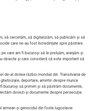
ăm, să cercetăm, să digitalizăm, să publicăm și să
nocide care ne-au fost încredințate spre păstrare.
, pe care am fi bucuroși să le preluăm, aranjăm și
sau obiecte și care consideră că este important să
 cel de-al doilea război mondial din Transilvania de
, ghetoizare, deportare, amintiri despre munca
Am fi bucuroși să primim și să păstrăm documente,
mp, colectăm dovezi și documente despre persecuția
 armean și genocidul din fosta Iugoslavie.