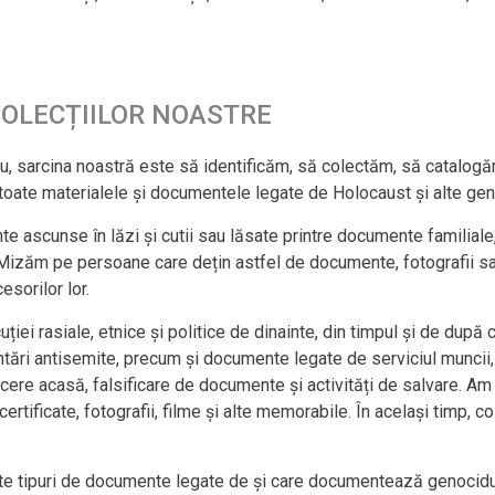
OLECȚIILOR NOASTRE
tru, sarcina noastră este să identificăm, să colectăm, să catalog
e toate materialele și documentele legate de Holocaust și alte ge
te ascunse în lăzi și cutii sau lăsate printre documente familiale
e. Mizăm pe persoane care dețin astfel de documente, fotografii 
sorilor lor.
iei rasiale, etnice și politice de dinainte, din timpul și de după
entări antisemite, precum și documente legate de serviciul muncii
oarcere acasă, falsificare de documente și activități de salvare. 
e, certificate, fotografii, filme și alte memorabile. În același ti
.
e tipuri de documente legate de și care documentează genocidul