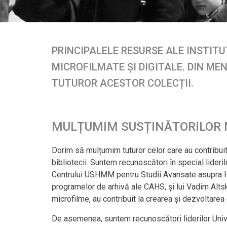
PRINCIPALELE RESURSE ALE INSTITU
MICROFILMATE ȘI DIGITALE. DIN ME
TUTUROR ACESTOR COLECȚII.
MULȚUMIM SUSȚINĂTORILOR 
Dorim să mulțumim tuturor celor care au contribuit 
bibliotecii. Suntem recunoscători în special lider
Centrului USHMM pentru Studii Avansate asupra Holoc
programelor de arhivă ale CAHS, și lui Vadim Altskan
microfilme, au contribuit la crearea și dezvoltarea 
De asemenea, suntem recunoscători liderilor Univers