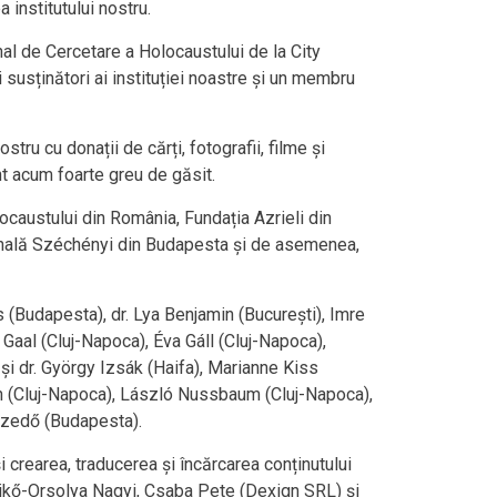
a institutului nostru.
hal de Cercetare a Holocaustului de la City
 susținători ai instituției noastre și un membru
stru cu donații de cărți, fotografii, filme și
nt acum foarte greu de găsit.
caustului din România, Fundația Azrieli din
ională Széchényi din Budapesta și de asemenea,
 (Budapesta), dr. Lya Benjamin (București), Imre
 Gaal (Cluj-Napoca), Éva Gáll (Cluj-Napoca),
și dr. György Izsák (Haifa), Marianne Kiss
th (Cluj-Napoca), László Nussbaum (Cluj-Napoca),
 Szedő (Budapesta).
și crearea, traducerea și încărcarea conținutului
 Enikő-Orsolya Nagyi, Csaba Pete (Dexign SRL) și