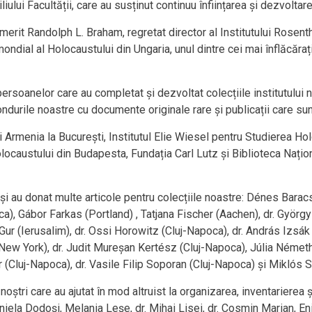
iului Facultății, care au susținut continuu înființarea și dezvoltare
erit Randolph L. Braham, regretat director al Institutului Rosent
dial al Holocaustului din Ungaria, unul dintre cei mai înflăcărați
ersoanelor care au completat și dezvoltat colecțiile institutului no
ondurile noastre cu documente originale rare și publicații care su
rmenia la București, Institutul Elie Wiesel pentru Studierea Holo
ocaustului din Budapesta, Fundația Carl Lutz și Biblioteca Naț
i au donat multe articole pentru colecțiile noastre: Dénes Baracs
a), Gábor Farkas (Portland) , Tatjana Fischer (Aachen), dr. György
ur (Ierusalim), dr. Ossi Horowitz (Cluj-Napoca), dr. András Izsák 
 (New York), dr. Judit Mureșan Kertész (Cluj-Napoca), Júlia Néme
r (Cluj-Napoca), dr. Vasile Filip Soporan (Cluj-Napoca) și Miklós
 noștri care au ajutat în mod altruist la organizarea, inventarierea 
Daniela Dodoși, Melania Leșe, dr. Mihai Lisei, dr. Cosmin Marian,