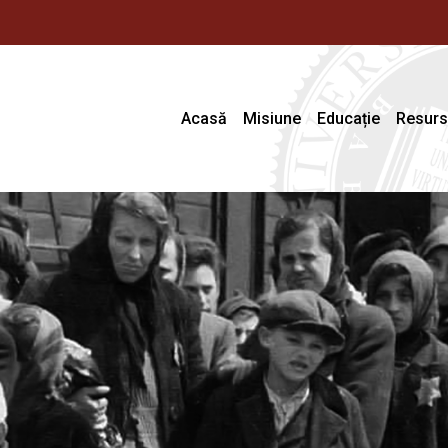
Acasă
Misiune
Educație
Resur
Statut
Programe licență
Resurs
Consiliu director
Programe master
Biblio
Consiliu științific
Biblio
Definiții
Publica
Membrii
Proiec
Surse 