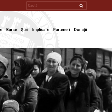
se
Burse
Știri
Implicare
Parteneri
Donații
e arhivistice
Elevi de liceu
at
teca – cărți
Studenți licență
teca – periodice
Masteranzi și doctoranzi
ții
Tineri cercetători și absolvenți
te de cercetare
Cercetători experimentați
video